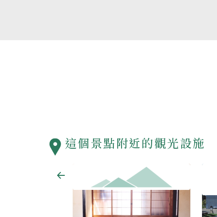
這個景點附近的觀光設施
農家民泊 觀音山水果花園（観音山フ
青洲
ルーツガーデン）