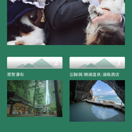
那智瀑布
忘歸洞/勝浦溫泉:浦島酒店