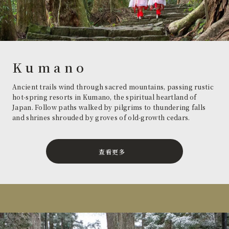
Kumano
Ancient trails wind through sacred mountains, passing rustic
hot-spring resorts in Kumano, the spiritual heartland of
Japan. Follow paths walked by pilgrims to thundering falls
and shrines shrouded by groves of old-growth cedars.
查看更多