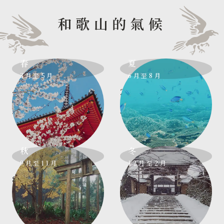
和歌山的氣候
春
夏
3月至5月
6月至8月
溫暖、溼度略高
炎熱潮溼
4°C
21°C
-
-
26°C
36°C
秋
冬
9月至11月
12月至2月
天氣宜人、溼度高
寒冷乾燥
8°C
-1°C
-
-
24°C
14°C