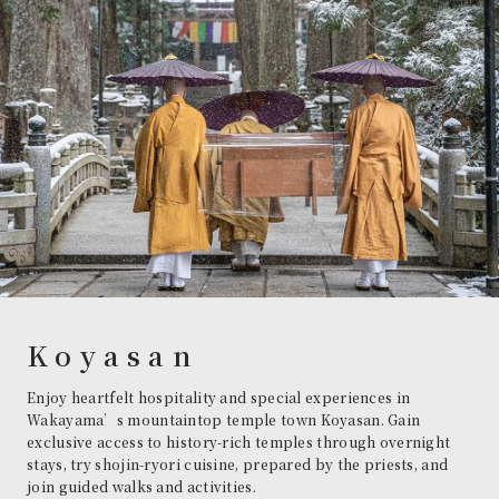
Koyasan
Enjoy heartfelt hospitality and special experiences in
Wakayama’s mountaintop temple town Koyasan. Gain
exclusive access to history-rich temples through overnight
stays, try shojin-ryori cuisine, prepared by the priests, and
join guided walks and activities.