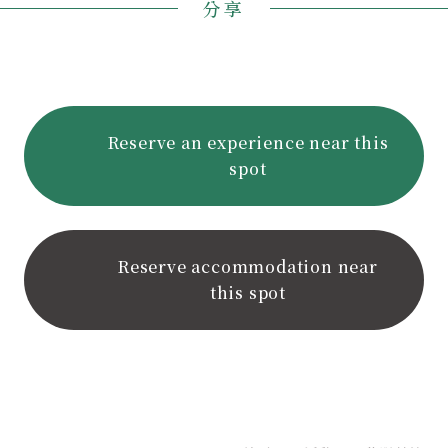
分享
Reserve an experience near this
spot
Reserve accommodation near
this spot