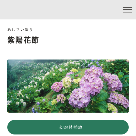
紫陽花節
幻燈片播放