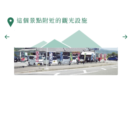
這個景點附近的觀光設施
きび・ファーマーズマーケット どんどん廣場
有田