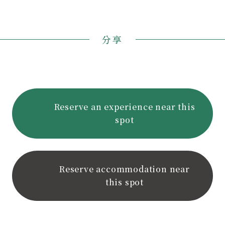
分享
Reserve an experience near this
spot
Reserve accommodation near
this spot