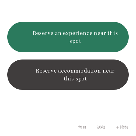
Reserve an experience near this
spot
Reserve accommodation near
this spot
首頁
活動
田邊祭