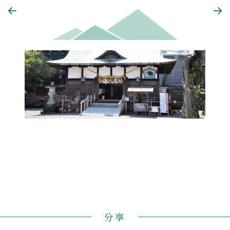
Budd
鬥鷄神社
分享