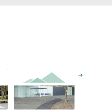
熊野古道なかへち美術館
農家民泊 未來農園