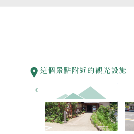
這個景點附近的觀光設施
熊野古道之宿 霧之鄉TAKAHARA
故鄉
 house