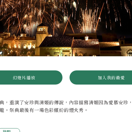
幻燈片播放
加入我的最愛
典，重演了安珍與清姬的傳說，內容描寫清姬因為愛慕安珍
龍。祭典最後有一場色彩繽紛的煙火秀。
熊野