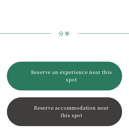
分享
Reserve an experience near this
spot
Reserve accommodation near
this spot