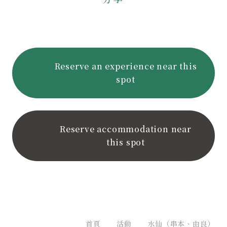
Reserve an experience near this
spot
Reserve accommodation near
this spot
首頁
活動
水仙（串本、由良）