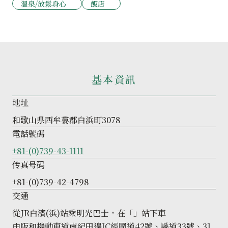
溫泉/放鬆身心
飯店
基本資訊
地址
和歌山県西牟婁郡白浜町3078
電話號碼
+81-(0)739-43-1111
传真号码
+81-(0)739-42-4798
交通
從JR白濱(浜)站乘明光巴士，在「」站下車
由阪和機動車道南紀田邊IC經國道42號、縣道33號、31