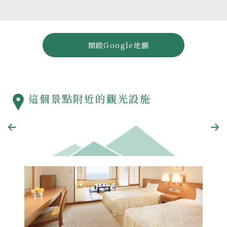
開啟Google地圖
這個景點附近的觀光設施
Nanki-Shirahama Marriott Hotel
白浜