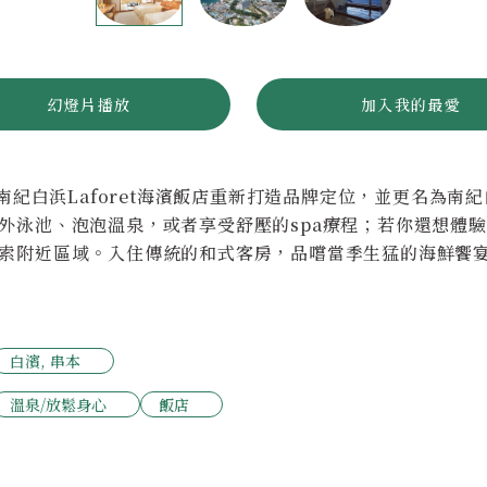
幻燈片播放
加入我的最愛
，南紀白浜Laforet海濱飯店重新打造品牌定位，並更名為南
外泳池、泡泡溫泉，或者享受舒壓的spa療程；若你還想體
索附近區域。入住傳統的和式客房，品嚐當季生猛的海鮮饗
白濱, 串本
溫泉/放鬆身心
飯店