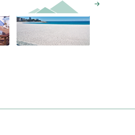
白良濱(浜)海水浴場
民宿勝家