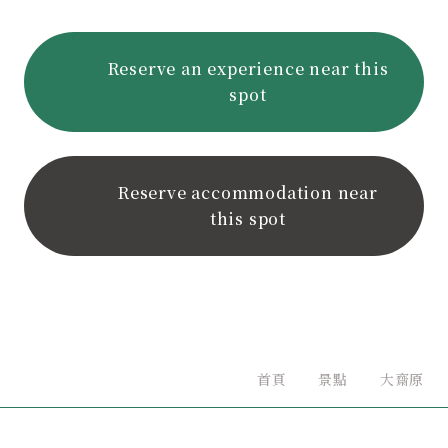
Reserve an experience near this
spot
Reserve accommodation near
this spot
首頁
景點
大齋原