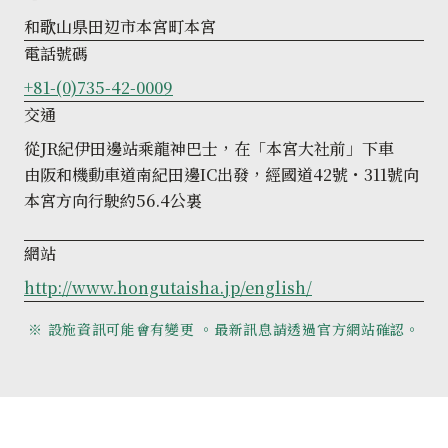
和歌山県田辺市本宮町本宮
電話號碼
+81-(0)735-42-0009
交通
從JR紀伊田邊站乘龍神巴士，在「本宮大社前」下車
由阪和機動車道南紀田邊IC出發，經國道42號・311號向
本宮方向行駛約56.4公裏
網站
http://www.hongutaisha.jp/english/
※ 設施資訊可能會有變更 。最新訊息請透過官方網站確認。