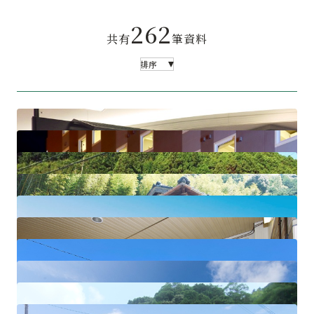
262
共有
筆資料
排序
Forte Wajima
串本 Route Inn
農家民泊 Jugemu
矢戶田自然塾
LEOGRAD高爾夫俱樂部
纪三井寺花园飯店 Hayashi
鑽石頭旅館與酒吧
うめ振興館
SIRAMA之鄉