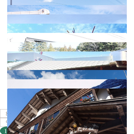
Ashiyu
鷲峰波斯菊公園
有田川鐵道公園、 有田川町鐵道交流館
明惠之里運動公園
橋本自行車租借站
Iseya
Solmare 南紀莊
農家民泊 松山
白濱(浜)溫泉 可卡濃依海灣飯店
旅館上禦殿
明日之森旅館
8
9
10